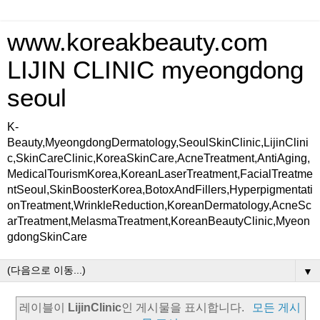
www.koreakbeauty.com
LIJIN CLINIC myeongdong
seoul
K-
Beauty,MyeongdongDermatology,SeoulSkinClinic,LijinClini
c,SkinCareClinic,KoreaSkinCare,AcneTreatment,AntiAging,
MedicalTourismKorea,KoreanLaserTreatment,FacialTreatme
ntSeoul,SkinBoosterKorea,BotoxAndFillers,Hyperpigmentati
onTreatment,WrinkleReduction,KoreanDermatology,AcneSc
arTreatment,MelasmaTreatment,KoreanBeautyClinic,Myeon
gdongSkinCare
▼
레이블이
LijinClinic
인 게시물을 표시합니다.
모든 게시